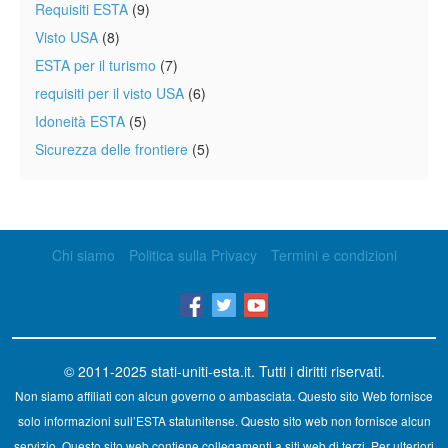
Requisiti ESTA
(9)
Visto USA
(8)
ESTA per il turismo
(7)
requisiti per il visto USA
(6)
Idoneità ESTA
(5)
Sicurezza delle frontiere
(5)
Chi siamo
Politica sulla Privacy
Termini e condizioni
© 2011-2025
stati-uniti-esta.it
. Tutti i diritti riservati.
Non siamo affiliati con alcun governo o ambasciata. Questo sito Web fornisce
solo informazioni sull’ESTA statunitense. Questo sito web non fornisce alcun
servizio. Questo sito web contiene collegamenti a siti web di terzi. Per ulteriori