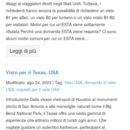
disagi ai viaggiatori diretti negli Stati Uniti. Tuttavia, i
Verificare ESTA
richiedenti hanno ancora la possibilità di richiedere un visto
ESTA info
B1 per affari, un visto B2 per turismo o un visto misto B1/B2
per visitatori. Motivi per cui un'ESTA viene solitamente
Contatto
rifiutata Perché una domanda ESTA viene respinta? Ci sono
alcuni motivi comuni per cui un ESTA viene…
Leggi di più
Visto per il Texas, USA
Modificato: ago 24, 2023 |
Tag:
Visto USA
,
domanda di visto
USA
,
requisiti per il visto USA
Introduzione Dalla vivace metropoli di Houston ai monumenti
storici di San Antonio e alle meraviglie naturali come il Big
Bend National Park, il Texas offre una vasta gamma di
esperienze che attirano milioni di turisti ogni anno. Che
vogliate gustare un autentico barbecue, partecipare al