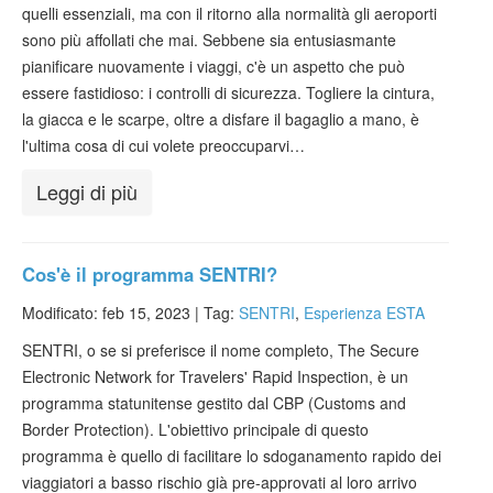
quelli essenziali, ma con il ritorno alla normalità gli aeroporti
Verificare ESTA
sono più affollati che mai. Sebbene sia entusiasmante
ESTA info
pianificare nuovamente i viaggi, c'è un aspetto che può
essere fastidioso: i controlli di sicurezza. Togliere la cintura,
Contatto
la giacca e le scarpe, oltre a disfare il bagaglio a mano, è
l'ultima cosa di cui volete preoccuparvi…
Leggi di più
Cos'è il programma SENTRI?
Modificato: feb 15, 2023 |
Tag:
SENTRI
,
Esperienza ESTA
SENTRI, o se si preferisce il nome completo, The Secure
Electronic Network for Travelers' Rapid Inspection, è un
programma statunitense gestito dal CBP (Customs and
Border Protection). L'obiettivo principale di questo
programma è quello di facilitare lo sdoganamento rapido dei
viaggiatori a basso rischio già pre-approvati al loro arrivo