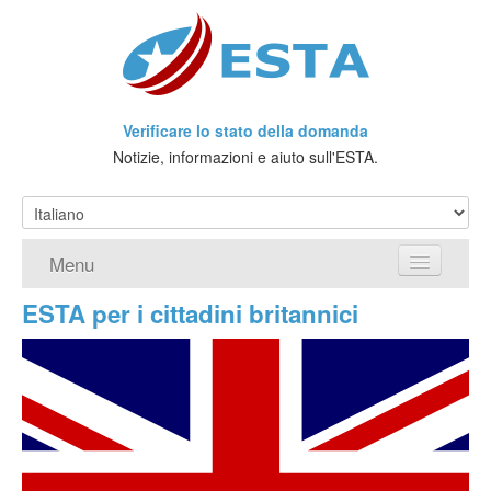
Verificare lo stato della domanda
Notizie, informazioni e aiuto sull'ESTA.
Menu
ESTA per i cittadini britannici
Home
Richiedere ESTA
Che cos'è l'ESTA?
Viaggio senza Visto