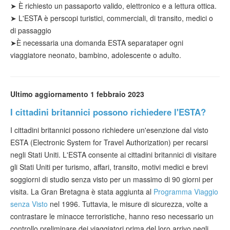
➤
È richiesto un passaporto valido, elettronico e a lettura ottica.
➤ L'ESTA è per
scopi
turistici
, commerciali, di transito, medici o
di passaggio
➤
È necessaria
una domanda ESTA separata
per ogni
viaggiatore neonato, bambino, adolescente o adulto.
Ultimo aggiornamento 1 febbraio 2023
I cittadini britannici possono richiedere l'ESTA?
I cittadini britannici possono richiedere un'esenzione dal visto
ESTA (Electronic System for Travel Authorization) per recarsi
negli Stati Uniti. L'ESTA consente ai cittadini britannici di visitare
gli Stati Uniti per turismo, affari, transito, motivi medici e brevi
soggiorni di studio senza visto per un massimo di 90 giorni per
visita. La Gran Bretagna è stata aggiunta al
Programma Viaggio
senza Visto
nel 1996. Tuttavia, le misure di sicurezza, volte a
contrastare le minacce terroristiche, hanno reso necessario un
controllo preliminare dei viaggiatori prima del loro arrivo negli