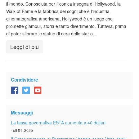
il mondo. Conosciuta per l'iconica insegna di Hollywood, la
Verificare ESTA
Walk of Fame e la fabbrica dei sogni che è l'industria
ESTA info
cinematografica americana, Hollywood è un luogo che
promette glamour, storia e tanto divertimento. Tuttavia, prima
Contatto
di poter sfiorare le statue di cera delle star o…
Leggi di più
Condividere
Messaggi
La tassa governativa ESTA aumenta a 40 dollari
- ott 01, 2025