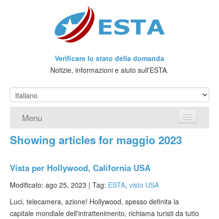
Verificare lo stato della domanda
Notizie, informazioni e aiuto sull'ESTA.
Menu
Showing articles for maggio 2023
Home
Richiedere ESTA
Vista per Hollywood, California USA
Che cos'è l'ESTA?
Modificato: ago 25, 2023 |
Tag:
ESTA
,
visto USA
Luci, telecamera, azione! Hollywood, spesso definita la
Viaggio senza Visto
capitale mondiale dell'intrattenimento, richiama turisti da tutto