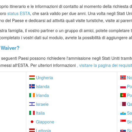
proprio itinerario e le informazioni di contatto al momento della richiesta 
loro
status ESTA
, che sarà valido per due anni. Una volta negli Stati Uni
del Paese e dedicarsi ad attività quali visite turistiche, visite ai parent
stra famiglia, il vostro partner o un gruppo di amici, potete completare t
mpletato i vostri dati sul modulo, avrete la possibilità di aggiungere alt
a Waiver?
ei seguenti Paesi possono richiedere l'ammissione negli Stati Uniti tram
ammessi all'ESTA. Per ulteriori informazioni
, visitare la pagina dei requis
Ungheria
No
Islanda
Po
Irlanda
Por
Israele
Qa
Italia
Sa
Giappone
Si
Lettonia
Sl