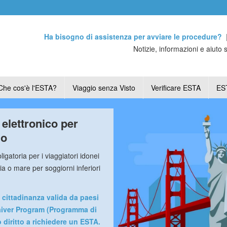
Ha bisogno di assistenza per avviare le procedure?
Notizie, informazioni e aiuto 
Che cos'è l'ESTA?
Viaggio senza Visto
Verificare ESTA
EST
elettronico per
io
igatoria per i viaggiatori idonei
ria o mare per soggiorni inferiori
 cittadinanza valida da paesi
Waiver Program (Programma di
 diritto a richiedere un ESTA.