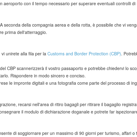
 in aeroporto con il tempo necessario per superare eventuali controlli di
 A seconda della compagnia aerea e della rotta, è possibile che vi ve
e prima dell'atterraggio.
 vi unirete alla fila per la
Customs and Border Protection (CBP)
. Potreb
e del CBP scannerizzerà il vostro passaporto e potrebbe chiedervi lo sc
tarlo. Rispondere in modo sincero e conciso.
prese le impronte digitali e una fotografia come parte del processo di in
ione, recarsi nell'area di ritiro bagagli per ritirare il bagaglio registra
nsegnare il modulo di dichiarazione doganale e potrete far ispezionare 
sente di soggiornare per un massimo di 90 giorni per turismo, affari o t