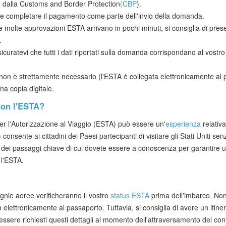
dalla Customs and Border Protection
(CBP
).
te completare il pagamento come parte dell'invio della domanda.
e molte approvazioni ESTA arrivano in pochi minuti, si consiglia di pr
.
sicuratevi che tutti i dati riportati sulla domanda corrispondano al vostr
non è strettamente necessario (l'ESTA è collegata elettronicamente al 
a copia digitale.
 con l'ESTA?
er l'Autorizzazione al Viaggio (ESTA) può essere un'
esperienza
relativa
ente ai cittadini dei Paesi partecipanti di visitare gli Stati Uniti senz
 e dei passaggi chiave di cui dovete essere a conoscenza per garantire 
 l'ESTA.
nie aeree verificheranno il vostro
status ESTA
prima dell'imbarco. No
 elettronicamente al passaporto. Tuttavia, si consiglia di avere un itine
essere richiesti questi dettagli al momento dell'attraversamento del confi