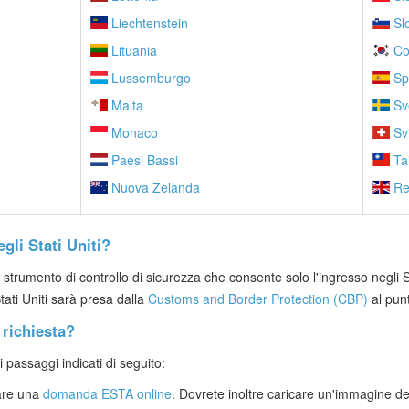
Liechtenstein
Sl
Lituania
Co
Lussemburgo
Sp
Malta
Sv
Monaco
Sv
Paesi Bassi
Ta
Nuova Zelanda
Re
gli Stati Uniti?
strumento di controllo di sicurezza che consente solo l'ingresso negli St
tati Uniti sarà presa dalla
Customs and Border Protection (CBP)
al punt
richiesta?
passaggi indicati di seguito:
are una
domanda ESTA online
. Dovrete inoltre caricare un'immagine del