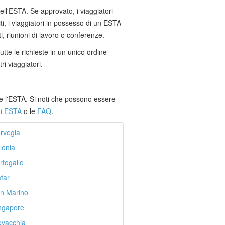
dell'ESTA. Se approvato, i viaggiatori
ti, i viaggiatori in possesso di un ESTA
i, riunioni di lavoro o conferenze.
utte le richieste in un unico ordine
ri viaggiatori.
ite l'ESTA. Si noti che possono essere
iti ESTA
o le
FAQ
.
rvegia
lonia
togallo
tar
n Marino
ngapore
ovacchia