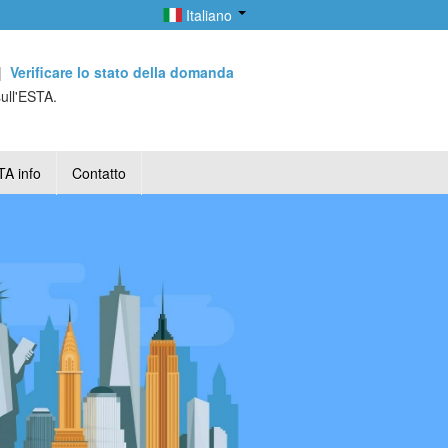
Italiano
|
Verificare lo stato della domanda
sull'ESTA.
A info
Contatto