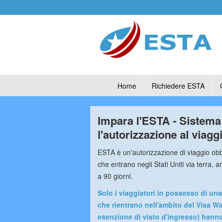
Home
Richiedere ESTA
Impara l'ESTA - Sistema 
l'autorizzazione al viagg
ESTA è un'autorizzazione di viaggio obbl
che entrano negli Stati Uniti via terra, a
a 90 giorni.
Solo i viaggiatori in possesso di una
che rientrano nell'ambito del Visa 
esenzione di visto d'ingresso) hanno