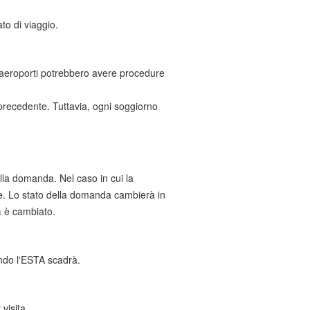
to di viaggio.
uni aeroporti potrebbero avere procedure
precedente. Tuttavia, ogni soggiorno
lla domanda. Nel caso in cui la
one. Lo stato della domanda cambierà in
a
è cambiato.
ndo l'ESTA scadrà.
visita.