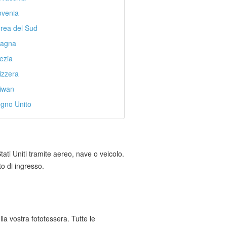
ovenia
rea del Sud
agna
ezia
izzera
iwan
gno Unito
ati Uniti tramite aereo, nave o veicolo.
o di ingresso.
la vostra fototessera. Tutte le