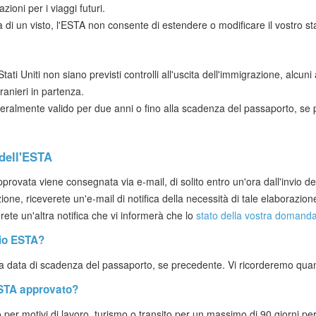
oni per i viaggi futuri.
 di un visto, l'ESTA non consente di estendere o modificare il vostro sta
Stati Uniti non siano previsti controlli all'uscita dell'immigrazione, alc
tranieri in partenza.
almente valido per due anni o fino alla scadenza del passaporto, se 
 dell'ESTA
ovata viene consegnata via e-mail, di solito entro un'ora dall'invio de
one, riceverete un'e-mail di notifica della necessità di tale elaborazi
rete un'altra notifica che vi informerà che lo
stato della vostra domand
mio ESTA?
la data di scadenza del passaporto, se precedente. Vi ricorderemo qua
ESTA approvato?
per motivi di lavoro, turismo o transito per un massimo di 90 giorni per 