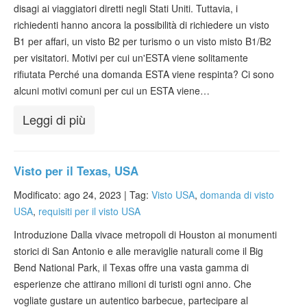
disagi ai viaggiatori diretti negli Stati Uniti. Tuttavia, i
Verificare ESTA
richiedenti hanno ancora la possibilità di richiedere un visto
ESTA info
B1 per affari, un visto B2 per turismo o un visto misto B1/B2
per visitatori. Motivi per cui un'ESTA viene solitamente
Contatto
rifiutata Perché una domanda ESTA viene respinta? Ci sono
alcuni motivi comuni per cui un ESTA viene…
Leggi di più
Visto per il Texas, USA
Modificato: ago 24, 2023 |
Tag:
Visto USA
,
domanda di visto
USA
,
requisiti per il visto USA
Introduzione Dalla vivace metropoli di Houston ai monumenti
storici di San Antonio e alle meraviglie naturali come il Big
Bend National Park, il Texas offre una vasta gamma di
esperienze che attirano milioni di turisti ogni anno. Che
vogliate gustare un autentico barbecue, partecipare al