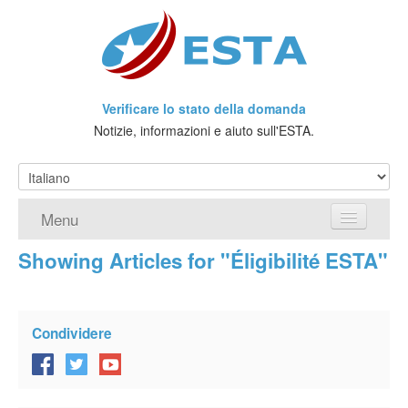
Verificare lo stato della domanda
Notizie, informazioni e aiuto sull'ESTA.
Menu
Showing Articles for "Éligibilité ESTA"
Home
Richiedere ESTA
Condividere
Che cos'è l'ESTA?
Viaggio senza Visto