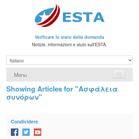
Verificare lo stato della domanda
Notizie, informazioni e aiuto sull'ESTA.
Menu
Showing Articles for "Ασφάλεια
Home
συνόρων"
Richiedere ESTA
Che cos'è l'ESTA?
Condividere
Viaggio senza Visto