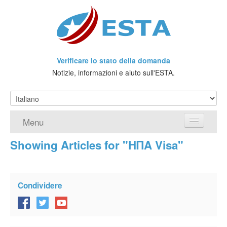
Verificare lo stato della domanda
Notizie, informazioni e aiuto sull'ESTA.
Menu
Showing Articles for "ΗΠΑ Visa"
Home
Richiedere ESTA
Condividere
Che cos'è l'ESTA?
Viaggio senza Visto