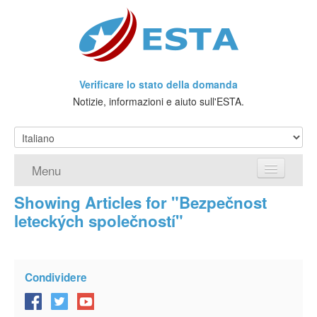
Verificare lo stato della domanda
Notizie, informazioni e aiuto sull'ESTA.
Menu
Showing Articles for "Bezpečnost
Home
leteckých společností"
Richiedere ESTA
Che cos'è l'ESTA?
Condividere
Viaggio senza Visto