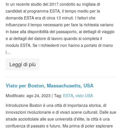
Verificare ESTA
In un recente studio del 2017 condotto su migliaia di
candidati al programma ESTA, il tempo medio per la
ESTA info
domanda ESTA era di circa 13 minuti. I fattori che
influenzano il tempo necessario per fare la richiesta variano
Contatto
in base alla disponibilità del passaporto, ai dettagli di viaggio
e ai dettagli del datore di lavoro quando si completa il
modulo ESTA. Se i richiedenti non hanno a portato di mano
i…
Leggi di più
Visto per Boston, Massachusetts, USA
Modificato: ago 24, 2023 |
Tag:
ESTA
,
visto USA
Introduzione Boston è una città di importanza storica, di
innovazioni rivoluzionarie e di vivaci scene culturali. Dalle sue
strade acciottolate alle sue università d'élite, la città è una
confluenza di passato e futuro. Ma prima di poter esplorare