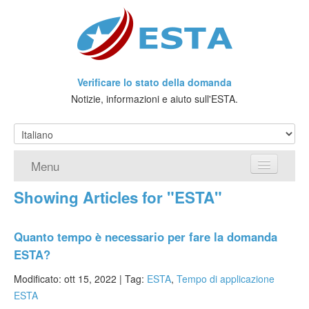
Verificare lo stato della domanda
Notizie, informazioni e aiuto sull'ESTA.
Menu
Showing Articles for "ESTA"
Home
Richiedere ESTA
Quanto tempo è necessario per fare la domanda
ESTA?
Che cos'è l'ESTA?
Modificato: ott 15, 2022 |
Tag:
ESTA
,
Tempo di applicazione
Viaggio senza Visto
ESTA