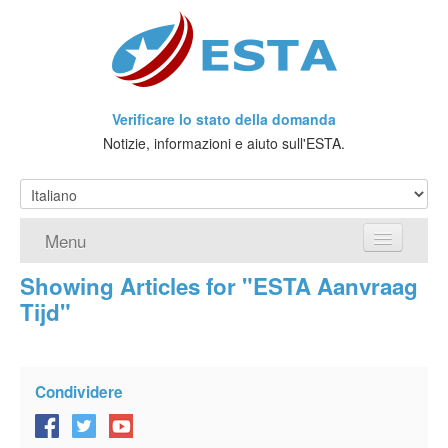
Verificare lo stato della domanda
Notizie, informazioni e aiuto sull'ESTA.
Menu
Showing Articles for "ESTA Aanvraag
Home
Tijd"
Richiedere ESTA
Che cos'è l'ESTA?
Condividere
Viaggio senza Visto