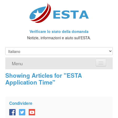
Verificare lo stato della domanda
Notizie, informazioni e aiuto sull'ESTA.
Menu
Showing Articles for "ESTA
Home
Application Time"
Richiedere ESTA
Che cos'è l'ESTA?
Condividere
Viaggio senza Visto