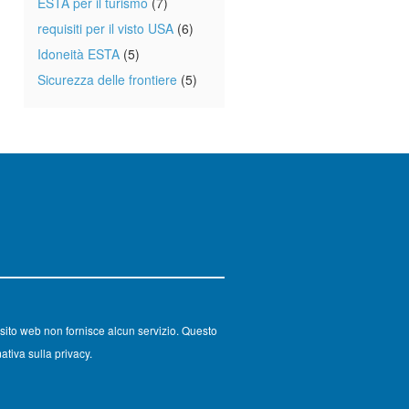
ESTA per il turismo
(7)
requisiti per il visto USA
(6)
Idoneità ESTA
(5)
Sicurezza delle frontiere
(5)
sito web non fornisce alcun servizio. Questo
ativa sulla privacy.