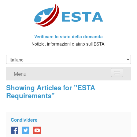
Verificare lo stato della domanda
Notizie, informazioni e aiuto sull'ESTA.
Menu
Showing Articles for "ESTA
Home
Requirements"
Richiedere ESTA
Che cos'è l'ESTA?
Condividere
Viaggio senza Visto