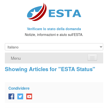
Verificare lo stato della domanda
Notizie, informazioni e aiuto sull'ESTA.
Menu
Showing Articles for "ESTA Status"
Home
Richiedere ESTA
Condividere
Che cos'è l'ESTA?
Viaggio senza Visto