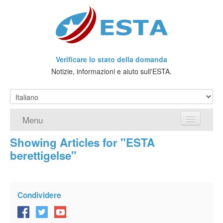
Verificare lo stato della domanda
Notizie, informazioni e aiuto sull'ESTA.
Menu
Showing Articles for "ESTA
Home
berettigelse"
Richiedere ESTA
Che cos'è l'ESTA?
Condividere
Viaggio senza Visto