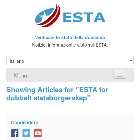
Verificare lo stato della domanda
Notizie, informazioni e aiuto sull'ESTA.
Menu
Showing Articles for "ESTA for
Home
dobbelt statsborgerskap"
Richiedere ESTA
Che cos'è l'ESTA?
Condividere
Viaggio senza Visto