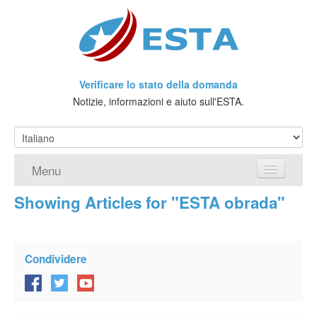
Verificare lo stato della domanda
Notizie, informazioni e aiuto sull'ESTA.
Menu
Showing Articles for "ESTA obrada"
Home
Richiedere ESTA
Condividere
Che cos'è l'ESTA?
Viaggio senza Visto