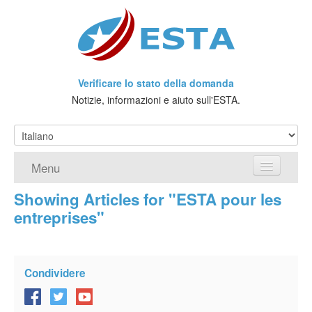
Verificare lo stato della domanda
Notizie, informazioni e aiuto sull'ESTA.
Menu
Showing Articles for "ESTA pour les
Home
entreprises"
Richiedere ESTA
Che cos'è l'ESTA?
Condividere
Viaggio senza Visto