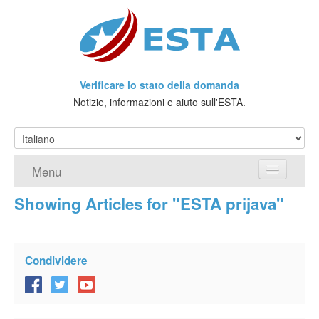
Verificare lo stato della domanda
Notizie, informazioni e aiuto sull'ESTA.
Menu
Showing Articles for "ESTA prijava"
Home
Richiedere ESTA
Condividere
Che cos'è l'ESTA?
Viaggio senza Visto