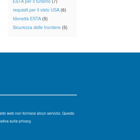
ESTA per il turismo
(7)
requisiti per il visto USA
(6)
Idoneità ESTA
(5)
Sicurezza delle frontiere
(5)
sito web non fornisce alcun servizio. Questo
ativa sulla privacy.