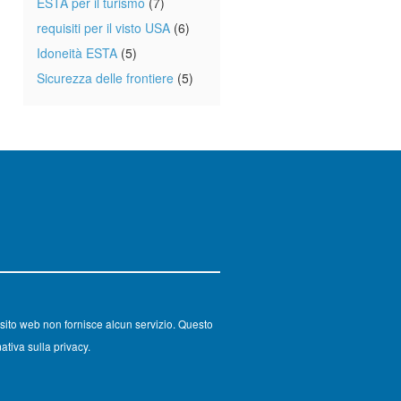
ESTA per il turismo
(7)
requisiti per il visto USA
(6)
Idoneità ESTA
(5)
Sicurezza delle frontiere
(5)
sito web non fornisce alcun servizio. Questo
ativa sulla privacy.