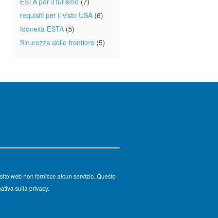
ESTA per il turismo
(7)
requisiti per il visto USA
(6)
Idoneità ESTA
(5)
Sicurezza delle frontiere
(5)
sito web non fornisce alcun servizio. Questo
ativa sulla privacy.