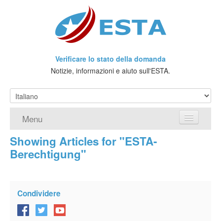
Verificare lo stato della domanda
Notizie, informazioni e aiuto sull'ESTA.
Menu
Showing Articles for "ESTA-
Home
Berechtigung"
Richiedere ESTA
Che cos'è l'ESTA?
Condividere
Viaggio senza Visto