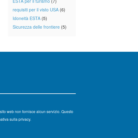
ESTA per il turismo
(7)
requisiti per il visto USA
(6)
Idoneità ESTA
(5)
Sicurezza delle frontiere
(5)
sito web non fornisce alcun servizio. Questo
ativa sulla privacy.