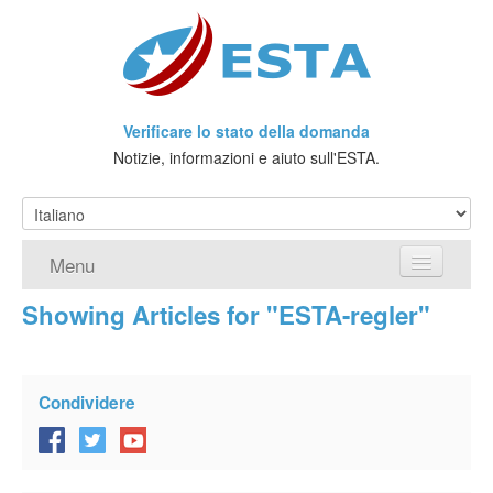
Verificare lo stato della domanda
Notizie, informazioni e aiuto sull'ESTA.
Menu
Showing Articles for "ESTA-regler"
Home
Richiedere ESTA
Condividere
Che cos'è l'ESTA?
Viaggio senza Visto