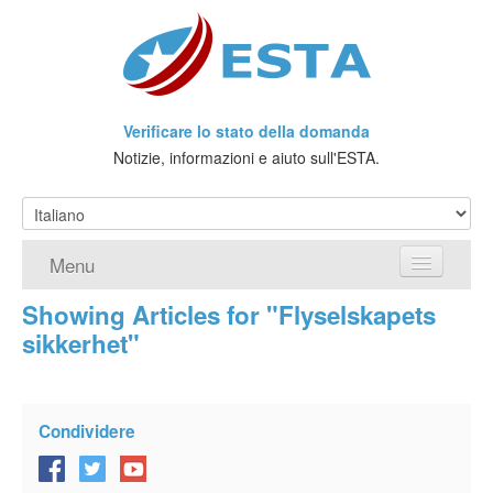
Verificare lo stato della domanda
Notizie, informazioni e aiuto sull'ESTA.
Menu
Showing Articles for "Flyselskapets
Home
sikkerhet"
Richiedere ESTA
Che cos'è l'ESTA?
Condividere
Viaggio senza Visto