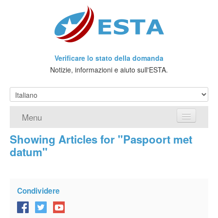
Verificare lo stato della domanda
Notizie, informazioni e aiuto sull'ESTA.
Menu
Showing Articles for "Paspoort met
Home
datum"
Richiedere ESTA
Che cos'è l'ESTA?
Condividere
Viaggio senza Visto