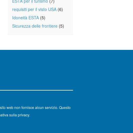
ESTA per il turismo
(7)
requisiti per il visto USA
(6)
Idoneità ESTA
(5)
Sicurezza delle frontiere
(5)
sito web non fornisce alcun servizio. Questo
ativa sulla privacy.