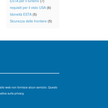
ESTA per il turismo
(7)
requisiti per il visto USA
(6)
Idoneità ESTA
(5)
Sicurezza delle frontiere
(5)
sito web non fornisce alcun servizio. Questo
ativa sulla privacy.