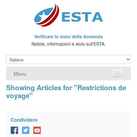
Verificare lo stato della domanda
Notizie, informazioni e aiuto sull'ESTA.
Menu
Showing Articles for "Restrictions de
Home
voyage"
Richiedere ESTA
Che cos'è l'ESTA?
Condividere
Viaggio senza Visto