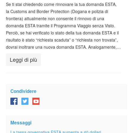
Verificare ESTA
Se ti stai chiedendo come rinnovare la tua domanda ESTA,
la Customs and Border Protection (Dogana e polizia di
ESTA info
frontiera) attualmente non consente il rinnovo di una
domanda ESTA tramite il Programma Viaggio senza Visto.
Contatto
Perciò, se hai verificato lo stato della tua domanda ESTA e il
risultato è stato “richiesta scaduta” o “richiesta non trovata”,
dovrai inoltrare una nuova domanda ESTA. Analogamente,…
Leggi di più
Condividere
Messaggi
La tassa governativa ESTA aumenta a 40 dollari