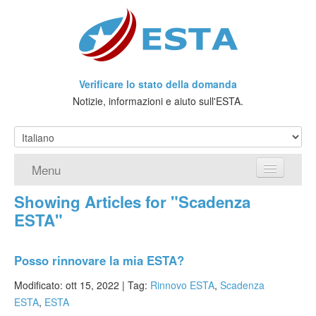
Verificare lo stato della domanda
Notizie, informazioni e aiuto sull'ESTA.
Menu
Showing Articles for "Scadenza
Home
ESTA"
Richiedere ESTA
Posso rinnovare la mia ESTA?
Che cos'è l'ESTA?
Modificato: ott 15, 2022 |
Tag:
Rinnovo ESTA
,
Scadenza
Viaggio senza Visto
ESTA
,
ESTA