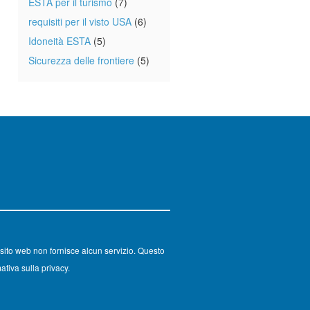
ESTA per il turismo
(7)
requisiti per il visto USA
(6)
Idoneità ESTA
(5)
Sicurezza delle frontiere
(5)
sito web non fornisce alcun servizio. Questo
ativa sulla privacy.