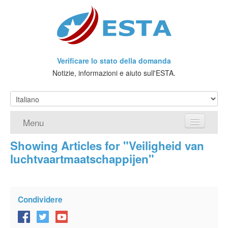
Verificare lo stato della domanda
Notizie, informazioni e aiuto sull'ESTA.
Menu
Showing Articles for "Veiligheid van
Home
luchtvaartmaatschappijen"
Richiedere ESTA
Che cos'è l'ESTA?
Condividere
Viaggio senza Visto