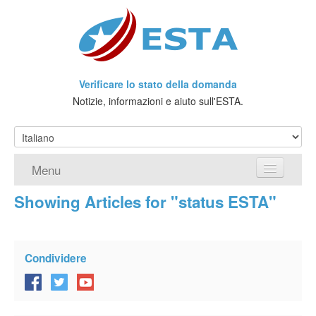
Verificare lo stato della domanda
Notizie, informazioni e aiuto sull'ESTA.
Menu
Showing Articles for "status ESTA"
Home
Richiedere ESTA
Condividere
Che cos'è l'ESTA?
Viaggio senza Visto