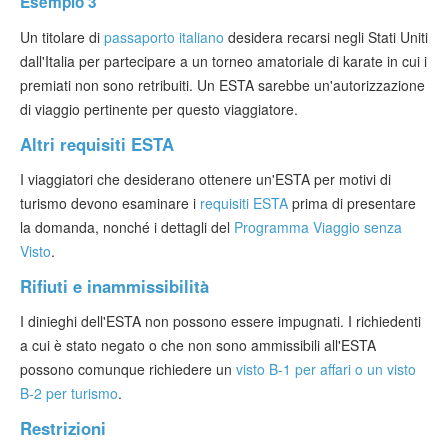
Esempio 3
Un titolare di
passaporto italiano
desidera recarsi negli Stati Uniti
dall'Italia per partecipare a un torneo amatoriale di karate in cui i
premiati non sono retribuiti. Un ESTA sarebbe un'autorizzazione
di viaggio pertinente per questo viaggiatore.
Altri requisiti ESTA
I viaggiatori che desiderano ottenere un'ESTA per motivi di
turismo devono esaminare i
requisiti ESTA
prima di presentare
la domanda, nonché i dettagli del
Programma Viaggio senza
Visto
.
Rifiuti e inammissibilità
I dinieghi dell'ESTA non possono essere impugnati. I richiedenti
a cui è stato negato o che non sono ammissibili all'ESTA
possono comunque richiedere un
visto B-1 per affari o un visto
B-2 per turismo
.
Restrizioni