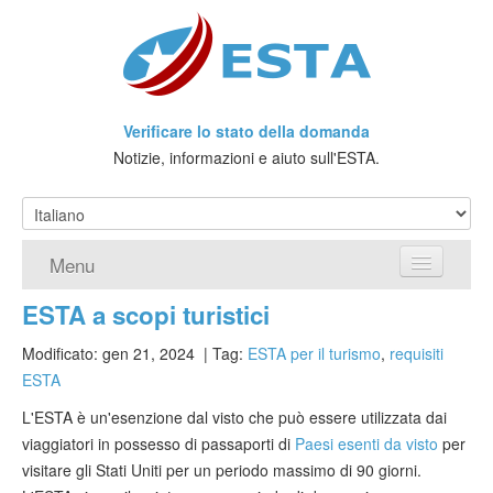
Verificare lo stato della domanda
Notizie, informazioni e aiuto sull'ESTA.
Menu
ESTA a scopi turistici
Home
Modificato: gen 21, 2024
| Tag:
ESTA per il turismo
,
requisiti
Richiedere ESTA
ESTA
Che cos'è l'ESTA?
L'ESTA è un'esenzione dal visto che può essere utilizzata dai
viaggiatori in possesso di passaporti di
Paesi esenti da visto
per
Viaggio senza Visto
visitare gli Stati Uniti per un periodo massimo di 90 giorni.