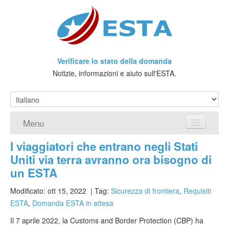
Verificare lo stato della domanda
Notizie, informazioni e aiuto sull'ESTA.
Menu
I viaggiatori che entrano negli Stati
Home
Uniti via terra avranno ora bisogno di
Richiedere ESTA
un ESTA
Che cos'è l'ESTA?
Modificato: ott 15, 2022
| Tag:
Sicurezza di frontiera
,
Requisiti
ESTA
,
Domanda ESTA in attesa
Viaggio senza Visto
Il 7 aprile 2022, la Customs and Border Protection (CBP) ha