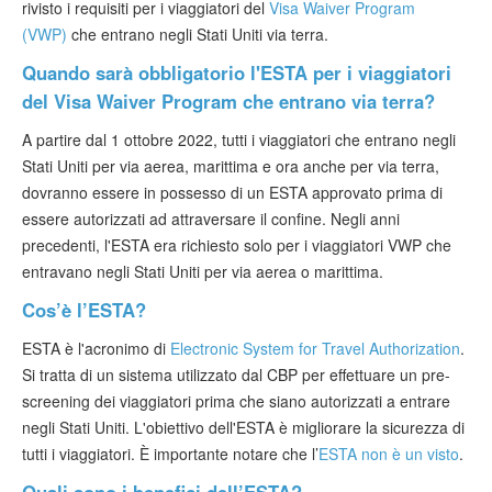
rivisto i requisiti per i viaggiatori del
Visa Waiver Program
Verificare ESTA
(VWP)
che entrano negli Stati Uniti via terra.
ESTA info
Quando sarà obbligatorio l'ESTA per i viaggiatori
del Visa Waiver Program che entrano via terra?
Contatto
A partire dal 1 ottobre 2022, tutti i viaggiatori che entrano negli
Stati Uniti per via aerea, marittima e ora anche per via terra,
dovranno essere in possesso di un ESTA approvato prima di
essere autorizzati ad attraversare il confine. Negli anni
precedenti, l'ESTA era richiesto solo per i viaggiatori VWP che
entravano negli Stati Uniti per via aerea o marittima.
Cos’è l’ESTA?
ESTA è l'acronimo di
Electronic System for Travel Authorization
.
Si tratta di un sistema utilizzato dal CBP per effettuare un pre-
screening dei viaggiatori prima che siano autorizzati a entrare
negli Stati Uniti. L'obiettivo dell'ESTA è migliorare la sicurezza di
tutti i viaggiatori. È importante notare che l’
ESTA non è un visto
.