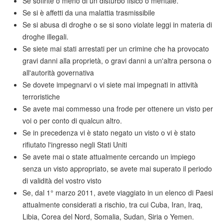
Se soffrite o meno di un disturbo fisico o mentale.
Se si è affetti da una malattia trasmissibile
Se si abusa di droghe o se si sono violate leggi in materia di
droghe illegali.
Se siete mai stati arrestati per un crimine che ha provocato
gravi danni alla proprietà, o gravi danni a un'altra persona o
all'autorità governativa
Se dovete impegnarvi o vi siete mai impegnati in attività
terroristiche
Se avete mai commesso una frode per ottenere un visto per
voi o per conto di qualcun altro.
Se in precedenza vi è stato negato un visto o vi è stato
rifiutato l'ingresso negli Stati Uniti
Se avete mai o state attualmente cercando un impiego
senza un visto appropriato, se avete mai superato il periodo
di validità del vostro visto
Se, dal 1° marzo 2011, avete viaggiato in un elenco di Paesi
attualmente considerati a rischio, tra cui Cuba, Iran, Iraq,
Libia, Corea del Nord, Somalia, Sudan, Siria o Yemen.