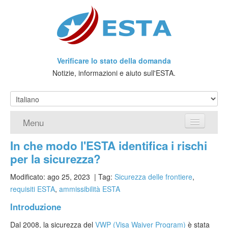
Verificare lo stato della domanda
Notizie, informazioni e aiuto sull'ESTA.
Menu
In che modo l'ESTA identifica i rischi
Home
per la sicurezza?
Richiedere ESTA
Modificato: ago 25, 2023
| Tag:
Sicurezza delle frontiere
,
requisiti ESTA
,
ammissibilità ESTA
Che cos'è l'ESTA?
Introduzione
Viaggio senza Visto
Dal 2008, la sicurezza del
VWP (Visa Waiver Program)
è stata