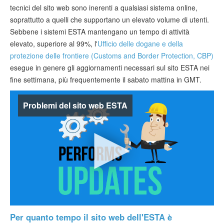
Verificare ESTA
tecnici del sito web sono inerenti a qualsiasi sistema online,
soprattutto a quelli che supportano un elevato volume di utenti.
ESTA info
Sebbene i sistemi ESTA mantengano un tempo di attività
elevato, superiore al 99%, l'
Ufficio delle dogane e della
Contatto
protezione delle frontiere (Customs and Border Protection, CBP)
esegue in genere gli aggiornamenti necessari sul sito ESTA nei
fine settimana, più frequentemente il sabato mattina in GMT.
Problemi del sito web ESTA
Per quanto tempo il sito web dell'ESTA è