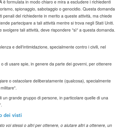
è formulata in modo chiaro e mira a escludere i richiedenti
rrorismo, spionaggio, sabotaggio o genocidio. Questa domanda
 penali del richiedente in merito a queste attività, ma chiede
ende partecipare a tali attività mentre si trova negli Stati Uniti.
 svolgere tali attività, deve rispondere "sì" a questa domanda.
iolenza e dell'intimidazione, specialmente contro i civili, nel
e o di usare spie, in genere da parte dei governi, per ottenere
iare o ostacolare deliberatamente (qualcosa), specialmente
militare".
di un grande gruppo di persone, in particolare quelle di una
".
 dei visti
 voi stessi o altri per ottenere, o aiutare altri a ottenere, un