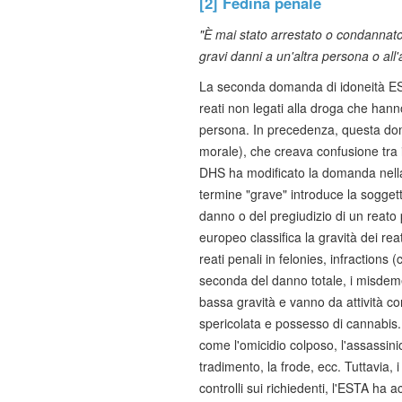
[2] Fedina penale
"È mai stato arrestato o condannato
gravi danni a un'altra persona o all'
La seconda domanda di idoneità ESTA
reati non legati alla droga che han
persona. In precedenza, questa doma
morale), che creava confusione tra i 
DHS ha modificato la domanda nella 
termine "grave" introduce la soggetti
danno o del pregiudizio di un reato
europeo classifica la gravità dei reat
reati penali in felonies, infractio
seconda del danno totale, i misdemea
bassa gravità e vanno da attività co
spericolata e possesso di cannabis.
come l'omicidio colposo, l'assassinio,
tradimento, la frode, ecc. Tuttavia, 
controlli sui richiedenti, l'ESTA ha a