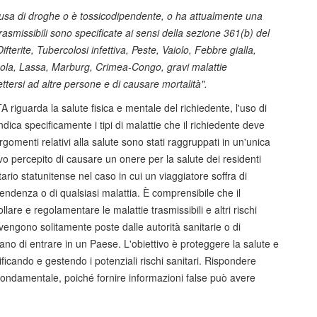
, abusa di droghe o è tossicodipendente, o ha attualmente una
trasmissibili sono specificate ai sensi della sezione 361(b) del
fterite, Tubercolosi infettiva, Peste, Vaiolo, Febbre gialla,
Ebola, Lassa, Marburg, Crimea-Congo, gravi malattie
ttersi ad altre persone e di causare mortalità".
riguarda la salute fisica e mentale del richiedente, l'uso di
dica specificamente i tipi di malattie che il richiedente deve
argomenti relativi alla salute sono stati raggruppati in un'unica
vo percepito di causare un onere per la salute dei residenti
itario statunitense nel caso in cui un viaggiatore soffra di
dipendenza o di qualsiasi malattia. È comprensibile che il
lare e regolamentare le malattie trasmissibili e altri rischi
vengono solitamente poste dalle autorità sanitarie o di
no di entrare in un Paese. L'obiettivo è proteggere la salute e
ificando e gestendo i potenziali rischi sanitari. Rispondere
ndamentale, poiché fornire informazioni false può avere