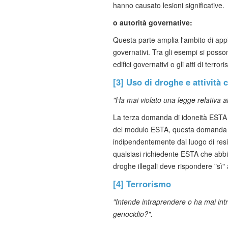
hanno causato lesioni significative.
o autorità governative:
Questa parte amplia l'ambito di appli
governativi. Tra gli esempi si posson
edifici governativi o gli atti di terror
[3] Uso di droghe e attività 
"Ha mai violato una legge relativa al
La terza domanda di idoneità ESTA ri
del modulo ESTA, questa domanda è 
indipendentemente dal luogo di resi
qualsiasi richiedente ESTA che abbia 
droghe illegali deve rispondere "sì
[4] Terrorismo
"Intende intraprendere o ha mai intr
genocidio?".