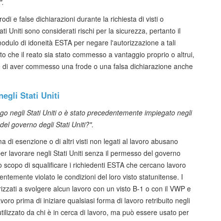
".
i e false dichiarazioni durante la richiesta di visti o
ati Uniti sono considerati rischi per la sicurezza, pertanto il
dulo di idoneità ESTA per negare l'autorizzazione a tali
o che il reato sia stato commesso a vantaggio proprio o altrui,
re di aver commesso una frode o una falsa dichiarazione anche
.
egli Stati Uniti
o negli Stati Uniti o è stato precedentemente impiegato negli
del governo degli Stati Uniti?".
ma di esenzione o di altri visti non legati al lavoro abusano
per lavorare negli Stati Uniti senza il permesso del governo
scopo di squalificare i richiedenti ESTA che cercano lavoro
ntemente violato le condizioni del loro visto statunitense. I
orizzati a svolgere alcun lavoro con un visto B-1 o con il VWP e
avoro prima di iniziare qualsiasi forma di lavoro retribuito negli
tilizzato da chi è in cerca di lavoro, ma può essere usato per