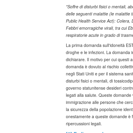
"Soffre di disturbi fisici o mentali
delle seguenti malattie (le malattie 
Public Health Service Act): Colera, Di
Febbri emorragiche virali, tra cui 
respiratorie acute in grado di trasme
La prima domanda sull'idoneità ESTA 
droghe e le infezioni. La domanda in
dichiarare. Il motivo per cui questi 
domanda è dovuto al rischio colletti
negli Stati Uniti e per il sistema san
disturbi fisici o mentali, di tossico
governo statunitense desideri control
legati alla salute. Queste domande 
immigrazione alle persone che cerca
la sicurezza della popolazione ident
onestamente a queste domande è fo
ripercussioni legali.