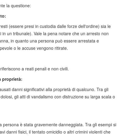
te la questione:
to:
ti (essere presi in custodia dalle forze dell'ordine) sia le
i in un tribunale). Vale la pena notare che un arresto non
nna, in quanto una persona può essere arrestata e
evole o le accuse vengono ritirate.
riferiscono a reati penali e non civili.
 proprietà:
causati danni significativi alla proprietà di qualcuno. Tra gli
dolosi, gli atti di vandalismo con distruzione su larga scala o
'altra persona è stata gravemente danneggiata. Tra gli esempi si
 danni fisici, il tentato omicidio o altri crimini violenti che