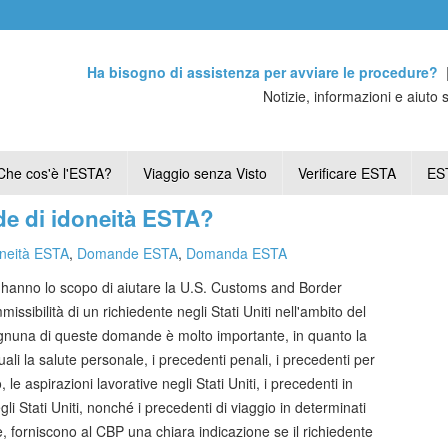
Ha bisogno di assistenza per avviare le procedure?
Notizie, informazioni e aiuto 
Che cos'è l'ESTA?
Viaggio senza Visto
Verificare ESTA
EST
e di idoneità ESTA?
neità ESTA
,
Domande ESTA
,
Domanda ESTA
hanno lo scopo di aiutare la U.S. Customs and Border
ssibilità di un richiedente negli Stati Uniti nell'ambito del
nuna di queste domande è molto importante, in quanto la
uali la salute personale, i precedenti penali, i precedenti per
, le aspirazioni lavorative negli Stati Uniti, i precedenti in
gli Stati Uniti, nonché i precedenti di viaggio in determinati
e, forniscono al CBP una chiara indicazione se il richiedente