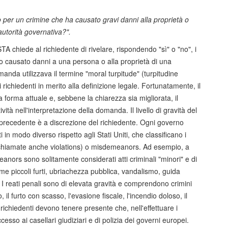
 per un crimine che ha causato gravi danni alla proprietà o
autorità governativa?".
 chiede al richiedente di rivelare, rispondendo "sì" o "no", i
no causato danni a una persona o alla proprietà di una
nda utilizzava il termine "moral turpitude" (turpitudine
richiedenti in merito alla definizione legale. Fortunatamente, il
forma attuale e, sebbene la chiarezza sia migliorata, il
vità nell'interpretazione della domanda. Il livello di gravità del
 precedente è a discrezione del richiedente. Ogni governo
i in modo diverso rispetto agli Stati Uniti, che classificano i
ns (chiamate anche violations) o misdemeanors. Ad esempio, a
nors sono solitamente considerati atti criminali "minori" e di
me piccoli furti, ubriachezza pubblica, vandalismo, guida
 I reati penali sono di elevata gravità e comprendono crimini
 il furto con scasso, l'evasione fiscale, l'incendio doloso, il
i richiedenti devono tenere presente che, nell'effettuare i
ccesso ai casellari giudiziari e di polizia dei governi europei.