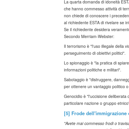
La quarta domanda di idoneità ESTA 
che hanno commesso attività di te
non chiede di conoscere i precedenti
al richiedente ESTA di rivelare se int
Se il richiedente desidera veramente
Secondo Merriam-Webster:
Il terrorismo è "l'uso illegale della v
perseguimento di obiettivi politici".
Lo spionaggio è "la pratica di spiar
informazioni politiche e militari".
Sabotaggio è "distruggere, dannegg
per ottenere un vantaggio politico o 
Genocidio è "l'uccisione deliberata 
particolare nazione o gruppo etnico
[5] Frode dell'immigrazione o
"Avete mai commesso frodi o travisato