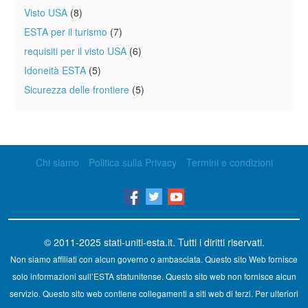
Visto USA
(8)
ESTA per il turismo
(7)
requisiti per il visto USA
(6)
Idoneità ESTA
(5)
Sicurezza delle frontiere
(5)
Chi siamo
Politica sulla Privacy
Termini e condizioni
© 2011-2025
stati-uniti-esta.it
. Tutti i diritti riservati.
Non siamo affiliati con alcun governo o ambasciata. Questo sito Web fornisce
solo informazioni sull’ESTA statunitense. Questo sito web non fornisce alcun
servizio. Questo sito web contiene collegamenti a siti web di terzi. Per ulteriori