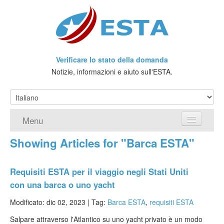
Verificare lo stato della domanda
Notizie, informazioni e aiuto sull'ESTA.
Menu
Showing Articles for "Barca ESTA"
Home
Richiedere ESTA
Requisiti ESTA per il viaggio negli Stati Uniti
con una barca o uno yacht
Che cos'è l'ESTA?
Modificato: dic 02, 2023 |
Tag:
Barca ESTA
,
requisiti ESTA
Viaggio senza Visto
Salpare attraverso l'Atlantico su uno yacht privato è un modo