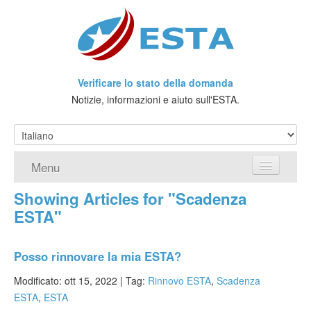
Verificare lo stato della domanda
Notizie, informazioni e aiuto sull'ESTA.
Menu
Showing Articles for "Scadenza
Home
ESTA"
Richiedere ESTA
Posso rinnovare la mia ESTA?
Che cos'è l'ESTA?
Modificato: ott 15, 2022 |
Tag:
Rinnovo ESTA
,
Scadenza
Viaggio senza Visto
ESTA
,
ESTA