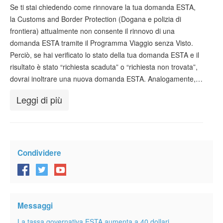
Verificare ESTA
Se ti stai chiedendo come rinnovare la tua domanda ESTA,
la Customs and Border Protection (Dogana e polizia di
ESTA info
frontiera) attualmente non consente il rinnovo di una
domanda ESTA tramite il Programma Viaggio senza Visto.
Contatto
Perciò, se hai verificato lo stato della tua domanda ESTA e il
risultato è stato “richiesta scaduta” o “richiesta non trovata”,
dovrai inoltrare una nuova domanda ESTA. Analogamente,…
Leggi di più
Condividere
Messaggi
La tassa governativa ESTA aumenta a 40 dollari