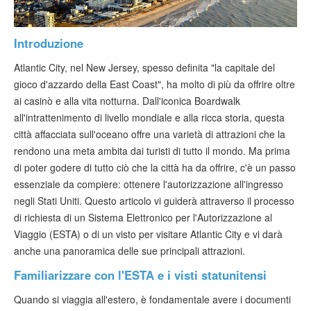
Verificare ESTA
ESTA info
Introduzione
Atlantic City, nel New Jersey, spesso definita "la capitale del
Contatto
gioco d'azzardo della East Coast", ha molto di più da offrire oltre
ai casinò e alla vita notturna. Dall'iconica Boardwalk
all'intrattenimento di livello mondiale e alla ricca storia, questa
città affacciata sull'oceano offre una varietà di attrazioni che la
rendono una meta ambita dai turisti di tutto il mondo. Ma prima
di poter godere di tutto ciò che la città ha da offrire, c'è un passo
essenziale da compiere: ottenere l'autorizzazione all'ingresso
negli Stati Uniti. Questo articolo vi guiderà attraverso il processo
di richiesta di un Sistema Elettronico per l'Autorizzazione al
Viaggio (ESTA) o di un visto per visitare Atlantic City e vi darà
anche una panoramica delle sue principali attrazioni.
Familiarizzare con l'ESTA e i visti statunitensi
Quando si viaggia all'estero, è fondamentale avere i documenti