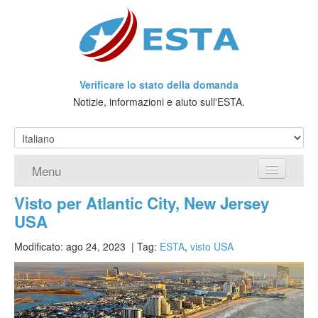
Verificare lo stato della domanda
Notizie, informazioni e aiuto sull'ESTA.
Menu
Visto per Atlantic City, New Jersey
Home
USA
Richiedere ESTA
Modificato: ago 24, 2023
| Tag:
ESTA
,
visto USA
Che cos'è l'ESTA?
Viaggio senza Visto