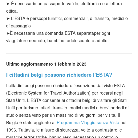
➤
È necessario un passaporto valido, elettronico e a lettura
ottica.
➤ L'ESTA è per
scopi
turistici
, commerciali, di transito, medici o
di passaggio
➤
È necessaria
una domanda ESTA separata
per ogni
viaggiatore neonato, bambino, adolescente o adulto.
Ultimo aggiornamento 1 febbraio 2023
I cittadini belgi possono richiedere l'ESTA?
I cittadini belgi possono richiedere l'esenzione dal visto ESTA
(Electronic System for Travel Authorization) per recarsi negli
Stati Uniti. L'ESTA consente ai cittadini belgi di visitare gli Stati
Uniti per turismo, affari, transito, motivi medici e brevi periodi di
studio senza visto per un massimo di 90 giorni per visita. Il
Belgio è stato aggiunto al
Programma Viaggio senza Visto
nel
1996. Tuttavia, le misure di sicurezza, volte a contrastare le
minacce terroristiche, hanno reso necessario un controllo