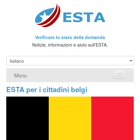
Verificare lo stato della domanda
Notizie, informazioni e aiuto sull'ESTA.
Menu
ESTA per i cittadini belgi
Home
Richiedere ESTA
Che cos'è l'ESTA?
Viaggio senza Visto