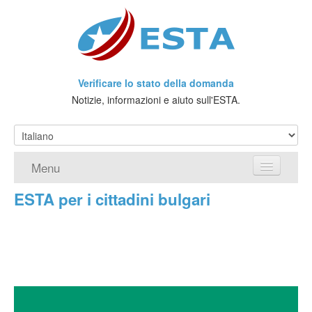
Verificare lo stato della domanda
Notizie, informazioni e aiuto sull'ESTA.
Menu
ESTA per i cittadini bulgari
Home
Richiedere ESTA
Che cos'è l'ESTA?
Viaggio senza Visto