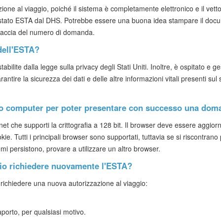
one al viaggio, poiché il sistema è completamente elettronico e il vetto
lo stato ESTA dal DHS. Potrebbe essere una buona idea stampare il do
raccia del numero di domanda.
 dell'ESTA?
abilite dalla legge sulla privacy degli Stati Uniti. Inoltre, è ospitato e ge
ire la sicurezza dei dati e delle altre informazioni vitali presenti sul si
 mio computer per poter presentare con successo una dom
net che supporti la crittografia a 128 bit. Il browser deve essere aggior
kie. Tutti i principali browser sono supportati, tuttavia se si riscontrano 
lemi persistono, provare a utilizzare un altro browser.
rio richiedere nuovamente l'ESTA?
 richiedere una nuova autorizzazione al viaggio:
aporto, per qualsiasi motivo.