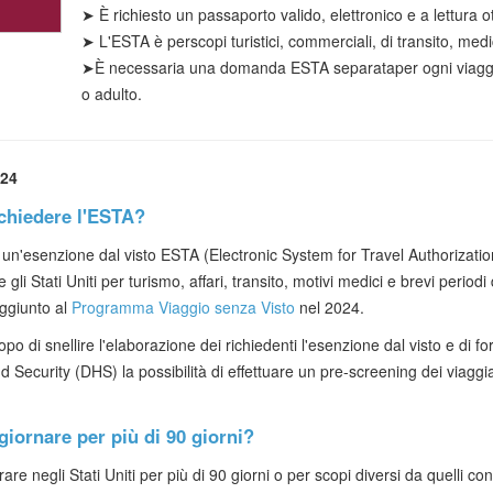
➤
È richiesto un passaporto valido, elettronico e a lettura ot
➤ L'ESTA è per
scopi
turistici
, commerciali, di transito, med
➤
È necessaria
una domanda ESTA separata
per ogni viag
o adulto.
024
ichiedere l'ESTA?
e un'esenzione dal visto ESTA (Electronic System for Travel Authorization
re gli Stati Uniti per turismo, affari, transito, motivi medici e brevi peri
 aggiunto al
Programma Viaggio senza Visto
nel 2024.
copo di snellire l'elaborazione dei richiedenti l'esenzione dal visto e di 
Security (DHS) la possibilità di effettuare un pre-screening dei viaggia
giornare per più di 90 giorni?
trare negli Stati Uniti per più di 90 giorni o per scopi diversi da quell