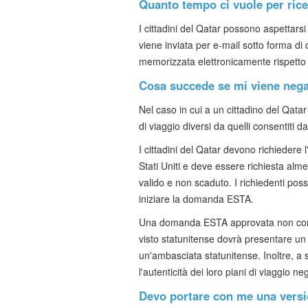
Quanto tempo ci vuole per ric
I cittadini del Qatar possono aspettars
viene inviata per e-mail sotto forma 
memorizzata elettronicamente rispetto 
Cosa succede se mi viene neg
Nel caso in cui a un cittadino del Qat
di viaggio diversi da quelli consentiti da
I cittadini del Qatar devono richiedere
Stati Uniti e deve essere richiesta alm
valido e non scaduto. I richiedenti pos
iniziare la domanda ESTA.
Una domanda ESTA approvata non conferisc
visto statunitense dovrà presentare u
un'ambasciata statunitense. Inoltre, a 
l'autenticità dei loro piani di viaggio ne
Devo portare con me una versio