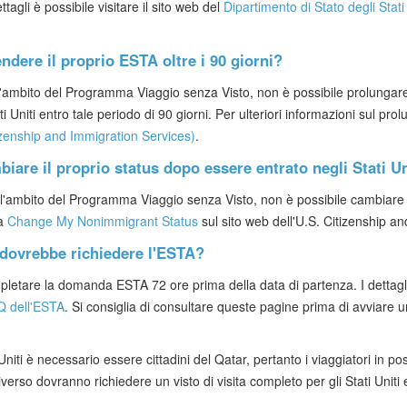
ttagli è possibile visitare il sito web del
Dipartimento di Stato degli Stati 
ndere il proprio ESTA oltre i 90 giorni?
l'ambito del Programma Viaggio senza Visto, non è possibile prolungare il
ti Uniti entro tale periodo di 90 giorni. Per ulteriori informazioni sul p
zenship and Immigration Services)
.
iare il proprio status dopo essere entrato negli Stati Un
ll'ambito del Programma Viaggio senza Visto, non è possibile cambiare il 
na
Change My Nonimmigrant Status
sul sito web dell'U.S. Citizenship a
 dovrebbe richiedere l'ESTA?
ompletare la domanda ESTA 72 ore prima della data di partenza. I dettagli
Q dell'ESTA
. Si consiglia di consultare queste pagine prima di avviare
 Uniti è necessario essere cittadini del Qatar, pertanto i viaggiatori in 
erso dovranno richiedere un visto di visita completo per gli Stati Unit