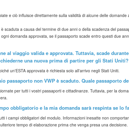
ate e ciò influisce direttamente sulla validità di alcune delle domande a
o è scaduta a causa del termine di due anni o della scadenza del passap
er ogni domanda approvata, se il passaporto scade entro questi due a
one al viaggio valida e approvata. Tuttavia, scade durant
richiederne una nuova prima di partire per gli Stati Uniti?
ché un'ESTA approvata è richiesta solo all'arrivo negli Stati Uniti.
l mio passaporto non VWP è scaduto. Quale passaporto d
iornate per tutti i vostri passaporti e cittadinanze. Tuttavia, per la doma
era.
mpo obbligatorio e la mia domanda sarà respinta se lo f
 tutti i campi obbligatori del modulo. Informazioni inesatte non comportan
teriore tempo di elaborazione prima che venga presa una decisione.