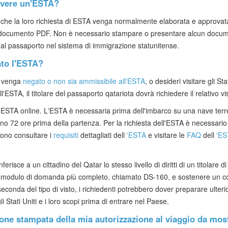
evere un'ESTA?
i che la loro richiesta di ESTA venga normalmente elaborata e approvata
di documento PDF. Non è necessario stampare o presentare alcun docum
al passaporto nel sistema di immigrazione statunitense.
ato l'ESTA?
ar venga
negato o non sia ammissibile all'ESTA
, o desideri visitare gli St
ll'ESTA, il titolare del passaporto qatariota dovrà richiedere il relativo v
 l'ESTA online. L'ESTA è necessaria prima dell'imbarco su una nave terre
eno 72 ore prima della partenza. Per la richiesta dell'ESTA è necessario 
sono consultare i
requisiti
dettagliati dell
'ESTA
e visitare le
FAQ
dell
'ES
e a un cittadino del Qatar lo stesso livello di diritti di un titolare di v
n modulo di domanda più completo, chiamato DS-160, e sostenere un co
seconda del tipo di visto, i richiedenti potrebbero dover preparare ulter
gli Stati Uniti e i loro scopi prima di entrare nel Paese.
ne stampata della mia autorizzazione al viaggio da mos