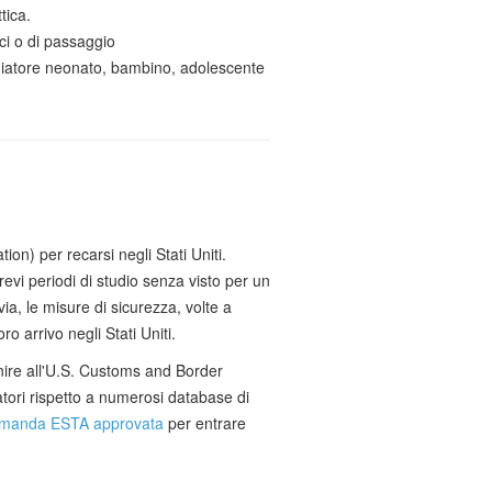
tica.
ici o di passaggio
giatore neonato, bambino, adolescente
on) per recarsi negli Stati Uniti.
brevi periodi di studio senza visto per un
ia, le misure di sicurezza, volte a
o arrivo negli Stati Uniti.
ornire all'U.S. Customs and Border
atori rispetto a numerosi database di
manda ESTA approvata
per entrare