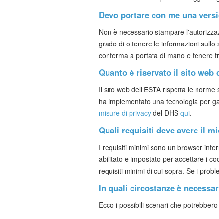
Devo portare con me una versio
Non è necessario stampare l'autorizzazi
grado di ottenere le informazioni sul
conferma a portata di mano e tenere t
Quanto è riservato il sito web
Il sito web dell'ESTA rispetta le norme st
ha implementato una tecnologia per garant
misure di privacy
del DHS
qui
.
Quali requisiti deve avere il
I requisiti minimi sono un browser inter
abilitato e impostato per accettare i coo
requisiti minimi di cui sopra. Se i prob
In quali circostanze è necessa
Ecco i possibili scenari che potrebbero