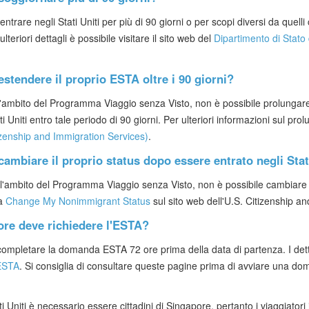
entrare negli Stati Uniti per più di 90 giorni o per scopi diversi da que
teriori dettagli è possibile visitare il sito web del
Dipartimento di Stato d
stendere il proprio ESTA oltre i 90 giorni?
l'ambito del Programma Viaggio senza Visto, non è possibile prolungare il
ti Uniti entro tale periodo di 90 giorni. Per ulteriori informazioni sul p
zenship and Immigration Services)
.
ambiare il proprio status dopo essere entrato negli Stat
ll'ambito del Programma Viaggio senza Visto, non è possibile cambiare il 
na
Change My Nonimmigrant Status
sul sito web dell'U.S. Citizenship a
ore deve richiedere l'ESTA?
di completare la domanda ESTA 72 ore prima della data di partenza. I dett
ESTA
. Si consiglia di consultare queste pagine prima di avviare una dom
i Uniti è necessario essere cittadini di Singapore, pertanto i viaggiator