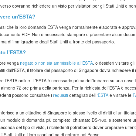
erso dovranno richiedere un visto per visitatori per gli Stati Uniti e n
evere un'ESTA?
tarsi che la loro domanda ESTA venga normalmente elaborata e approvat
di documento PDF. Non è necessario stampare o presentare alcun docum
ma di immigrazione degli Stati Uniti a fronte del passaporto.
ato l'ESTA?
apore venga
negato o non sia ammissibile all'ESTA
, o desideri visitare gli
titi dall'ESTA, il titolare del passaporto di Singapore dovrà richiedere il 
ere l'ESTA online. L'ESTA è necessario prima dell'imbarco su una nave t
to almeno 72 ore prima della partenza. Per la richiesta dell'ESTA è nece
hiedenti possono consultare i
requisiti
dettagliati dell
'ESTA
e visitare le
F
e a un cittadino di Singapore lo stesso livello di diritti di un titolare 
e un modulo di domanda più completo, chiamato DS-160, e sostenere un
seconda del tipo di visto, i richiedenti potrebbero dover preparare ulter
gli Stati Uniti e i loro scopi prima di entrare nel Paese.