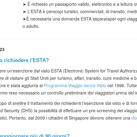
➤
È richiesto un passaporto valido, elettronico e a lettura ot
➤ L'ESTA è per
scopi
turistici
, commerciali, di transito, med
➤
È necessaria
una domanda ESTA separata
per ogni viag
o adulto.
023
no richiedere l'ESTA?
ere un'esenzione dal visto ESTA (Electronic System for Travel Authorizati
 di visitare gli Stati Uniti per turismo, affari, transito, cure mediche e 
ore è stata aggiunta al
Programma Viaggio senza Visto
nel 1996. Tuttav
nno reso necessario un controllo preliminare dei viaggiatori prima del lor
opo di snellire il trattamento dei richiedenti l'esenzione dal visto e di f
Security (DHS) la possibilità di effettuare un pre-screening dei viaggi
roristici. Pertanto, dal 2009 i cittadini di Singapore devono ottenere una
do
soggiornare più di 90 giorni?