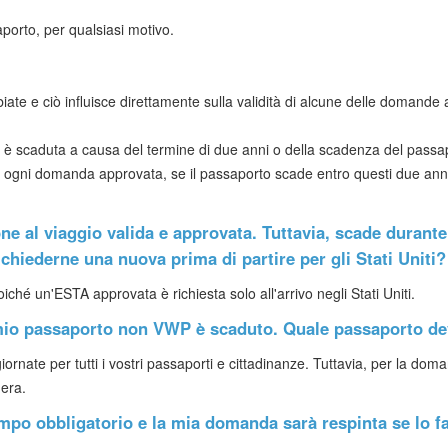
aporto, per qualsiasi motivo.
ate e ciò influisce direttamente sulla validità di alcune delle domande a
o è scaduta a causa del termine di due anni o della scadenza del passap
er ogni domanda approvata, se il passaporto scade entro questi due a
one al viaggio valida e approvata. Tuttavia, scade durant
richiederne una nuova prima di partire per gli Stati Uniti?
ché un'ESTA approvata è richiesta solo all'arrivo negli Stati Uniti.
l mio passaporto non VWP è scaduto. Quale passaporto d
iornate per tutti i vostri passaporti e cittadinanze. Tuttavia, per la doma
era.
mpo obbligatorio e la mia domanda sarà respinta se lo f