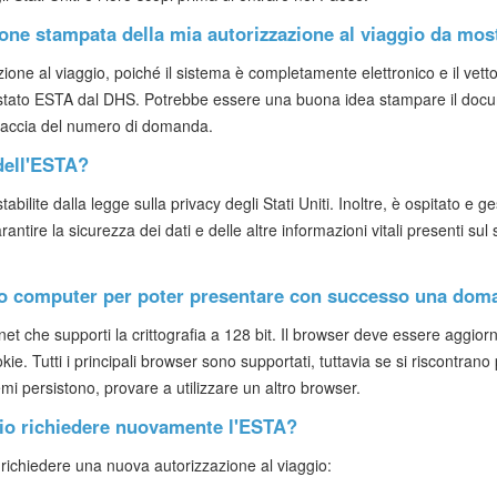
ne stampata della mia autorizzazione al viaggio da mos
one al viaggio, poiché il sistema è completamente elettronico e il vetto
lo stato ESTA dal DHS. Potrebbe essere una buona idea stampare il do
raccia del numero di domanda.
 dell'ESTA?
abilite dalla legge sulla privacy degli Stati Uniti. Inoltre, è ospitato e ge
ire la sicurezza dei dati e delle altre informazioni vitali presenti sul si
 mio computer per poter presentare con successo una dom
net che supporti la crittografia a 128 bit. Il browser deve essere aggior
kie. Tutti i principali browser sono supportati, tuttavia se si riscontrano 
lemi persistono, provare a utilizzare un altro browser.
rio richiedere nuovamente l'ESTA?
 richiedere una nuova autorizzazione al viaggio: