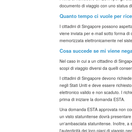
documento di viaggio con uno status div
Quanto tempo ci vuole per ric
I cittadini di Singapore possono aspet
viene inviata per e-mail sotto forma 
memorizzata elettronicamente nel siste
Cosa succede se mi viene neg
Nel caso in cui a un cittadino di Sing
scopi di viaggio diversi da quelli consen
I cittadini di Singapore devono richied
negli Stati Uniti e deve essere richies
elettronico valido e non scaduto. I ric
prima di iniziare la domanda ESTA.
Una domanda ESTA approvata non conferisc
un visto statunitense dovrà presentar
un'ambasciata statunitense. Inoltre, a 
l'autenticità dei loro piani di viaggio ne