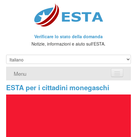
Verificare lo stato della domanda
Notizie, informazioni e aiuto sull'ESTA.
Menu
ESTA per i cittadini monegaschi
Home
Richiedere ESTA
Che cos'è l'ESTA?
Viaggio senza Visto